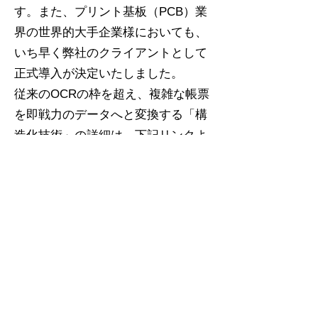
す。また、プリント基板（PCB）業
界の世界的大手企業様においても、
いち早く弊社のクライアントとして
正式導入が決定いたしました。
従来のOCRの枠を超え、複雑な帳票
を即戦力のデータへと変換する「構
造化技術」の詳細は、下記リンクよ
りプレスリリース全文をご覧くださ
い。
【
PR TIMES 配信記事
】
弊社は今後も、非構造化データの構
造化技術を通じて、お客様のDX完遂
を支援してまいります。 本件に関す