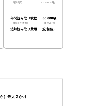
（月間費用）
（250,000円）
年間読み取り枚数
60,000枚
（月間平均枚数）
（5,000枚）
​追加読み取り費用
（応相談）
2か月）
）最大 2 か月